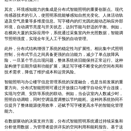
其次，环境感知能力的集成是分布式智能照明的重要创新点。现代
传感器技术的引入，使照明系统能够感知自然光变化、人体活动轨
迹及空气质量等多维度信息。写字楼内的灯光因此能动态响应外部
环境，自动调节亮度与开关状态，达到节能与舒适的平衡。例如，
在横岗大厦的实际应用中，系统通过采集室内外光照数据，智能调
节照明强度，实现全年无人工干预的自动管理。
此外，分布式结构增强了系统的稳定性与扩展性。相比集中式照明
控制，分布式节点之间具备更强的自治能力，减少了单点故障风
险，一旦某个节点出现问题，整体系统依旧能保持正常运行。这种
架构便于后期升级和功能扩展，满足写字楼不断变化的空间布局和
技术需求，降低了维护成本和运营风险。
智能照明与办公楼宇信息管理系统的深度融合，也是当前发展的重
要方向。分布式智能照明可通过开放接口与楼宇自动化平台连接，
实现与空调、安防等系统的联动。例如，当会议室内人数减少时，
照明自动调暗，同时空调温度调整以节约能耗。这种跨系统协同不
仅提升了整体能源使用效率，还赋予写字楼更高水平的智能化管理
能力。
在数据驱动的决策支持方面，分布式智能照明系统通过持续采集和
分析使用数据，为管理者提供详实的空间利用和能耗报告。基于这