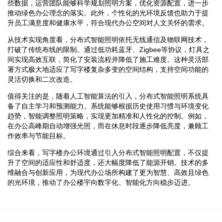
些数据，运营团队能够科学规划照明方案，优化资源配置，进一步
推动绿色办公理念的落实。此外，个性化的光环境反馈也助力于提
升员工满意度和健康水平，符合现代办公空间对人文关怀的需求。
从技术实现角度看，分布式智能照明依托无线通信及物联网技术，
打破了传统布线的限制。通过低功耗蓝牙、Zigbee等协议，灯具之
间实现高效互联，简化了安装流程并降低了施工难度。这种灵活部
署方式极大地适应了写字楼复杂多变的空间结构，支持空间功能的
灵活切换和二次改造。
值得关注的是，随着人工智能算法的引入，分布式智能照明系统具
备了自主学习和预测能力。系统能够根据历史使用习惯与环境变化
趋势，智能调整照明策略，实现更加精准和人性化的控制。例如，
在办公高峰期自动增强光照，而在休息时段逐步降低亮度，兼顾工
作效率与节能目标。
综合来看，写字楼办公环境通过引入分布式智能照明配置，不仅提
升了空间的适应性和舒适度，还大幅度降低了能源开销。技术的多
维融合与创新应用，为现代办公场所构建了更为智慧、高效且绿色
的光环境，推动了办公楼宇向数字化、智能化方向稳步迈进。