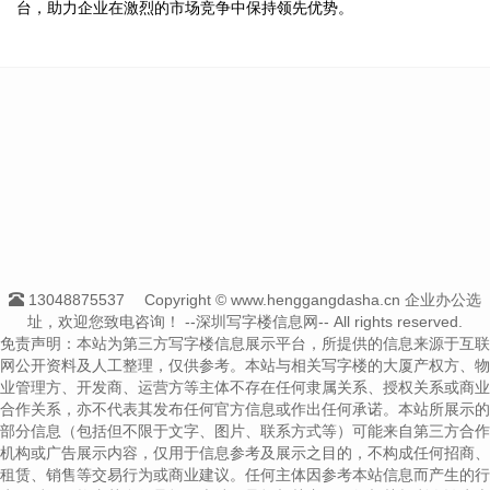
台，助力企业在激烈的市场竞争中保持领先优势。
13048875537
Copyright © www.henggangdasha.cn 企业办公选
址，欢迎您致电咨询！
--深圳写字楼信息网-- All rights reserved.
免责声明：本站为第三方写字楼信息展示平台，所提供的信息来源于互联
网公开资料及人工整理，仅供参考。本站与相关写字楼的大厦产权方、物
业管理方、开发商、运营方等主体不存在任何隶属关系、授权关系或商业
合作关系，亦不代表其发布任何官方信息或作出任何承诺。本站所展示的
部分信息（包括但不限于文字、图片、联系方式等）可能来自第三方合作
机构或广告展示内容，仅用于信息参考及展示之目的，不构成任何招商、
租赁、销售等交易行为或商业建议。任何主体因参考本站信息而产生的行