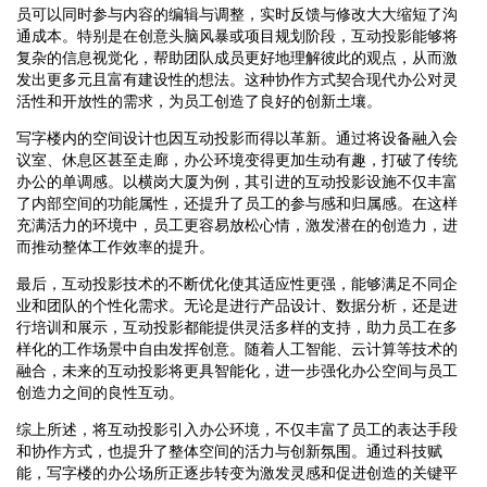
员可以同时参与内容的编辑与调整，实时反馈与修改大大缩短了沟
通成本。特别是在创意头脑风暴或项目规划阶段，互动投影能够将
复杂的信息视觉化，帮助团队成员更好地理解彼此的观点，从而激
发出更多元且富有建设性的想法。这种协作方式契合现代办公对灵
活性和开放性的需求，为员工创造了良好的创新土壤。
写字楼内的空间设计也因互动投影而得以革新。通过将设备融入会
议室、休息区甚至走廊，办公环境变得更加生动有趣，打破了传统
办公的单调感。以横岗大厦为例，其引进的互动投影设施不仅丰富
了内部空间的功能属性，还提升了员工的参与感和归属感。在这样
充满活力的环境中，员工更容易放松心情，激发潜在的创造力，进
而推动整体工作效率的提升。
最后，互动投影技术的不断优化使其适应性更强，能够满足不同企
业和团队的个性化需求。无论是进行产品设计、数据分析，还是进
行培训和展示，互动投影都能提供灵活多样的支持，助力员工在多
样化的工作场景中自由发挥创意。随着人工智能、云计算等技术的
融合，未来的互动投影将更具智能化，进一步强化办公空间与员工
创造力之间的良性互动。
综上所述，将互动投影引入办公环境，不仅丰富了员工的表达手段
和协作方式，也提升了整体空间的活力与创新氛围。通过科技赋
能，写字楼的办公场所正逐步转变为激发灵感和促进创造的关键平