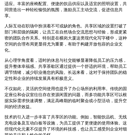
适应。丰富的座椅配置、便捷的饮品供应以及适宜的照明设置，共
同营造出一种轻松愉悦的氛围，激励员工主动交流，促进信息共
享。
人际互动在职场中扮演着不可或缺的角色。共享区域的设置打破了
部门和层级的隔阂，让员工在自然场合交流思想与经验，形成更紧
密的团队合作关系。特别是在横岗大厦这类现代化写字楼中，这种
空间的合理布局更显得尤为重要，有助于构建开放包容的企业文
化。
从心理学角度看，适时的休息与社交能够显著降低员工的压力感，
提升整体幸福感。共享茶歇区通过提供一个舒适的环境，帮助员工
调节情绪，减少职业倦怠的风险。长远来看，这对于保持团队的稳
定性和企业的持续发展具有积极意义。
不仅如此，灵活的空间使用也提升了办公场所的利用率。传统的固
定座位和会议室往往存在资源闲置的问题，而多功能共享区可以根
据实际需求快速调整，满足高峰期的临时聚会或小型活动，提升空
间的经济效益。
技术的引入进一步丰富了共享区的功能。例如，智能饮品机、无线
充电设备及互动白板等设施，为员工提供了更便捷的使用体验。这
些现代化元素不仅提升了环境的科技感，也让员工感受到企业对细
节的关注和人性化的关怀。