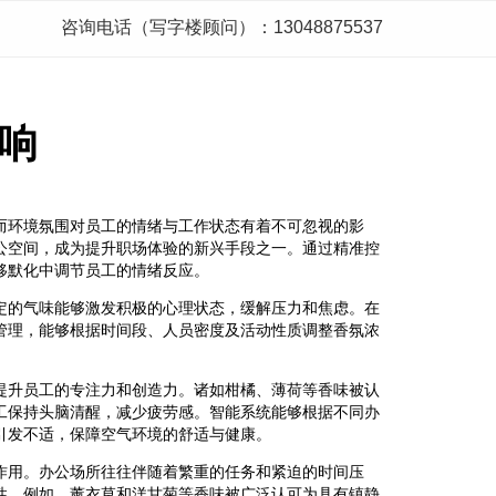
咨询电话（写字楼顾问）：13048875537
响
而环境氛围对员工的情绪与工作状态有着不可忽视的影
公空间，成为提升职场体验的新兴手段之一。通过精准控
移默化中调节员工的情绪反应。
定的气味能够激发积极的心理状态，缓解压力和焦虑。在
管理，能够根据时间段、人员密度及活动性质调整香氛浓
提升员工的专注力和创造力。诸如柑橘、薄荷等香味被认
工保持头脑清醒，减少疲劳感。智能系统能够根据不同办
引发不适，保障空气环境的舒适与健康。
作用。办公场所往往伴随着繁重的任务和紧迫的时间压
性。例如，薰衣草和洋甘菊等香味被广泛认可为具有镇静