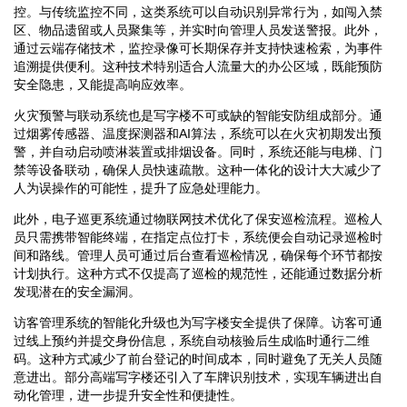
控。与传统监控不同，这类系统可以自动识别异常行为，如闯入禁
区、物品遗留或人员聚集等，并实时向管理人员发送警报。此外，
通过云端存储技术，监控录像可长期保存并支持快速检索，为事件
追溯提供便利。这种技术特别适合人流量大的办公区域，既能预防
安全隐患，又能提高响应效率。
火灾预警与联动系统也是写字楼不可或缺的智能安防组成部分。通
过烟雾传感器、温度探测器和AI算法，系统可以在火灾初期发出预
警，并自动启动喷淋装置或排烟设备。同时，系统还能与电梯、门
禁等设备联动，确保人员快速疏散。这种一体化的设计大大减少了
人为误操作的可能性，提升了应急处理能力。
此外，电子巡更系统通过物联网技术优化了保安巡检流程。巡检人
员只需携带智能终端，在指定点位打卡，系统便会自动记录巡检时
间和路线。管理人员可通过后台查看巡检情况，确保每个环节都按
计划执行。这种方式不仅提高了巡检的规范性，还能通过数据分析
发现潜在的安全漏洞。
访客管理系统的智能化升级也为写字楼安全提供了保障。访客可通
过线上预约并提交身份信息，系统自动核验后生成临时通行二维
码。这种方式减少了前台登记的时间成本，同时避免了无关人员随
意进出。部分高端写字楼还引入了车牌识别技术，实现车辆进出自
动化管理，进一步提升安全性和便捷性。