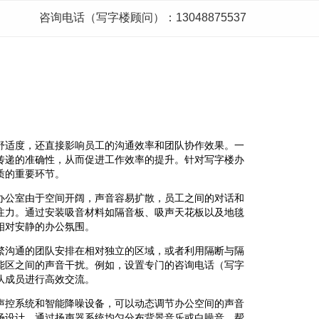
咨询电话（写字楼顾问）：13048875537
舒适度，还直接影响员工的沟通效率和团队协作效果。一
传递的准确性，从而促进工作效率的提升。针对写字楼办
质的重要环节。
办公室由于空间开阔，声音容易扩散，员工之间的对话和
注力。通过安装吸音材料如隔音板、吸声天花板以及地毯
相对安静的办公氛围。
繁沟通的团队安排在相对独立的区域，或者利用隔断与隔
能区之间的声音干扰。例如，设置专门的咨询电话（写字
队成员进行高效交流。
声控系统和智能降噪设备，可以动态调节办公空间的声音
场设计，通过扬声器系统均匀分布背景音乐或白噪音，帮