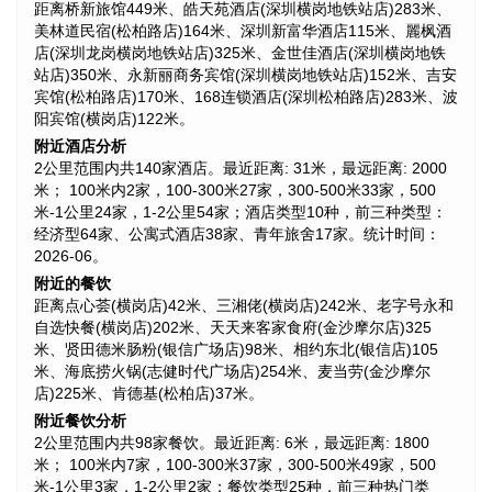
距离桥新旅馆449米、皓天苑酒店(深圳横岗地铁站店)283米、
美林道民宿(松柏路店)164米、深圳新富华酒店115米、麗枫酒
店(深圳龙岗横岗地铁站店)325米、金世佳酒店(深圳横岗地铁
站店)350米、永新丽商务宾馆(深圳横岗地铁站店)152米、吉安
宾馆(松柏路店)170米、168连锁酒店(深圳松柏路店)283米、波
阳宾馆(横岗店)122米。
附近酒店分析
2公里范围内共140家酒店。最近距离: 31米，最远距离: 2000
米； 100米内2家，100-300米27家，300-500米33家，500
米-1公里24家，1-2公里54家；酒店类型10种，前三种类型：
经济型64家、公寓式酒店38家、青年旅舍17家。统计时间：
2026-06。
附近的餐饮
距离点心荟(横岗店)42米、三湘佬(横岗店)242米、老字号永和
自选快餐(横岗店)202米、天天来客家食府(金沙摩尔店)325
米、贤田德米肠粉(银信广场店)98米、相约东北(银信店)105
米、海底捞火锅(志健时代广场店)254米、麦当劳(金沙摩尔
店)225米、肯德基(松柏店)37米。
附近餐饮分析
2公里范围内共98家餐饮。最近距离: 6米，最远距离: 1800
米； 100米内7家，100-300米37家，300-500米49家，500
米-1公里3家，1-2公里2家；餐饮类型25种，前三种热门类