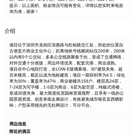
提示：以上面积、租金情况可能有变化，详情以您实时来电咨
询为准，谢谢！
介绍
项目位于深圳市龙岗区深惠路与松柏路交汇处，所处的位置自
古便是片商业文化中心；距离地铁号线横岗站仅200米，200米
以内有5个公交站，多条公交线路聚集于此，形成了交通网络，
对外交通十分便捷，周边环境优美，配套完善，商业成熟。
项目在中心地段打造，全LOW-E玻璃幕墙、30°建筑夹角、超
百米楼高，都足以成为地标建筑；项目一期容积率为4.5；绿化
率为30%；覆盖率为47%，商业裙楼共159户。楼层高24层，
7-24层为写字楼，1-5层为商业，6层为架空层，纯板式塔楼，
形成30度夹角，最大限度拓宽园林景观视野，且享有一线的公
园景观资源。创意单面走廊设计，有效避免城市噪音及西晒影
响；户型采用领先的无柱网设计，可分可合。
周边信息
附近的酒店