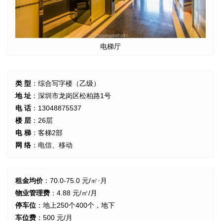
电梯厅
类 型
：综合写字楼（乙级）
地 址
：深圳市龙岗区松柏路1号
电 话
：13048875537
楼 层
：26层
电 梯
：客梯2部
网 络
：电信、移动
租金均价
：70.0-75.0 元/㎡·月
物业管理费
：4.88 元/㎡/月
停车位
：地上250个400个，地下
车位费
：500 元/月