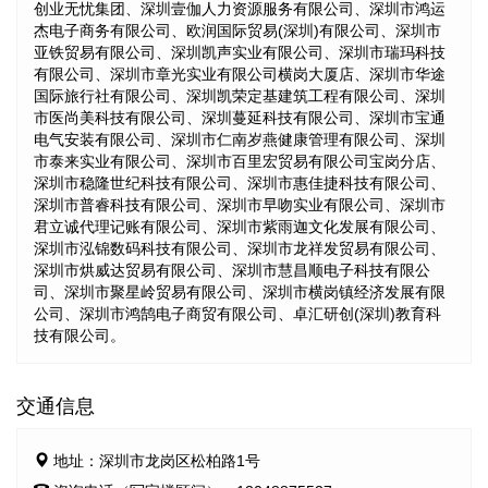
创业无忧集团、深圳壹伽人力资源服务有限公司、深圳市鸿运
杰电子商务有限公司、欧润国际贸易(深圳)有限公司、深圳市
亚铁贸易有限公司、深圳凯声实业有限公司、深圳市瑞玛科技
有限公司、深圳市章光实业有限公司横岗大厦店、深圳市华途
国际旅行社有限公司、深圳凯荣定基建筑工程有限公司、深圳
市医尚美科技有限公司、深圳蔓延科技有限公司、深圳市宝通
电气安装有限公司、深圳市仁南岁燕健康管理有限公司、深圳
市泰来实业有限公司、深圳市百里宏贸易有限公司宝岗分店、
深圳市稳隆世纪科技有限公司、深圳市惠佳捷科技有限公司、
深圳市普睿科技有限公司、深圳市早吻实业有限公司、深圳市
君立诚代理记账有限公司、深圳市紫雨迦文化发展有限公司、
深圳市泓锦数码科技有限公司、深圳市龙祥发贸易有限公司、
深圳市烘威达贸易有限公司、深圳市慧昌顺电子科技有限公
司、深圳市聚星岭贸易有限公司、深圳市横岗镇经济发展有限
公司、深圳市鸿鹄电子商贸有限公司、卓汇研创(深圳)教育科
技有限公司。
交通信息
地址：深圳市龙岗区松柏路1号